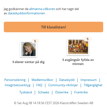
Jag godkänner de
allmänna villkoren
och har tagit del
av
dataskyddsinformationen
.
Till klasslistan!
5
5
5 avgångsår fyllda av
5 elever väntar på dig
minnen
Personsökning
Medlemsvillkor
Dataskydd
Impressum
Integritetsverktyg
FAQ
Community-riktlinjer
Tillgänglighet
Tyskland
Schweiz
Österrike
Frankrike
© Sat Aug 08 14:18:56 CEST 2026 Klassträffen Sweden AB