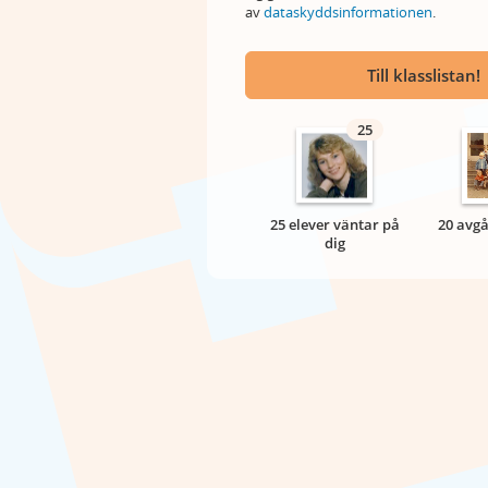
av
dataskyddsinformationen
.
Till klasslistan!
25
25 elever väntar på
20 avgå
dig