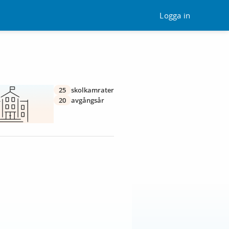
Logga in
25
skolkamrater
20
avgångsår