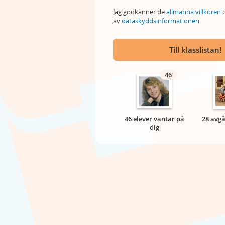
Jag godkänner de
allmänna villkoren
o
av
dataskyddsinformationen
.
Till klasslistan!
46
46 elever väntar på
28 avgå
dig