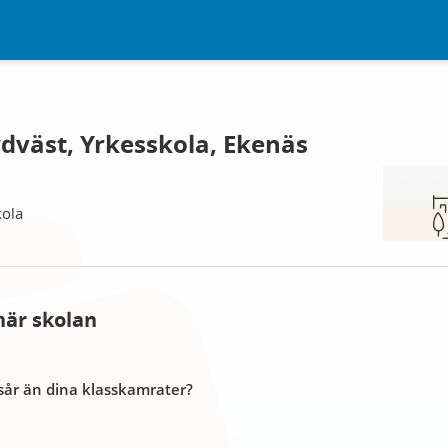
dväst, Yrkesskola, Ekenäs
kola
här skolan
år än dina klasskamrater?