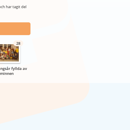
ch har tagit del
28
ngsår fyllda av
minnen