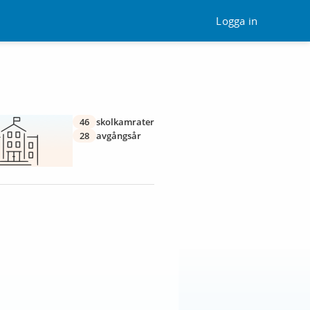
Logga in
46
skolkamrater
28
avgångsår