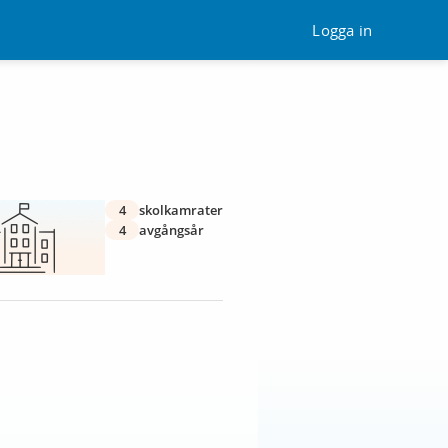
Logga in
4
skolkamrater
4
avgångsår