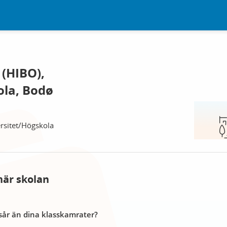
(HIBO),
ola, Bodø
rsitet/Högskola
här skolan
år än dina klasskamrater?