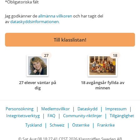
*Obligatoriska fält
Jag godkänner de
allmänna villkoren
och har tagit del
av
dataskyddsinformationen
.
Till klasslistan!
27
18
27 elever väntar på
18 avgångsår fyllda av
dig
minnen
Personsökning
Medlemsvillkor
Dataskydd
Impressum
Integritetsverktyg
FAQ
Community-riktlinjer
Tillgänglighet
Tyskland
Schweiz
Österrike
Frankrike
© Sat Aug 08 18:27:41 CEST 2026 Klassträffen Sweden AB