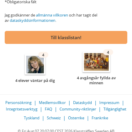
*Obligatoriska fält
Jag godkänner de
allmänna villkoren
och har tagit del
av
dataskyddsinformationen
.
Till klasslistan!
4
4
4 avgångsår fyllda av
4 elever väntar på dig
minnen
Personsökning
Medlemsvillkor
Dataskydd
Impressum
Integritetsverktyg
FAQ
Community-riktlinjer
Tillgänglighet
Tyskland
Schweiz
Österrike
Frankrike
© Fri Aug 07 20:07:00 CEST 2026 Klassträffen Sweden AB