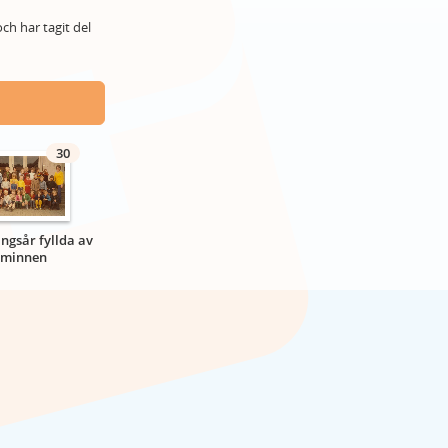
ch har tagit del
30
ngsår fyllda av
minnen