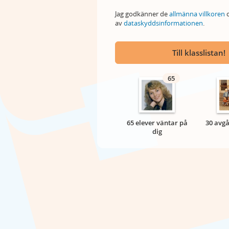
Jag godkänner de
allmänna villkoren
o
av
dataskyddsinformationen
.
Till klasslistan!
65
65 elever väntar på
30 avgå
dig