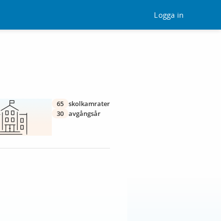
Logga in
65
skolkamrater
30
avgångsår