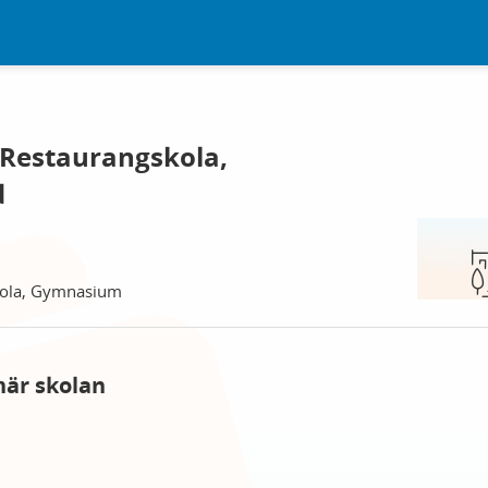
 Restaurangskola,
d
skola, Gymnasium
här skolan