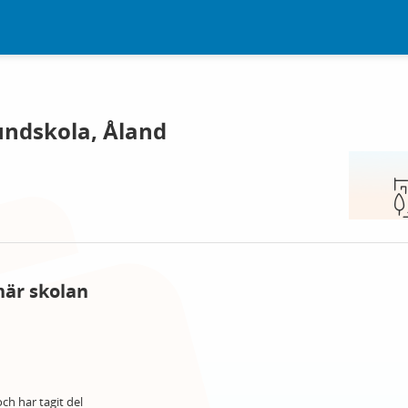
undskola, Åland
här skolan
ch har tagit del