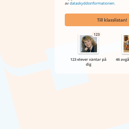
av
dataskyddsinformationen
.
Till klasslistan!
123
123 elever väntar på
46 avgå
dig