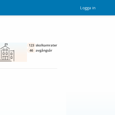
Logga in
123
skolkamrater
46
avgångsår