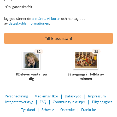
*Obligatoriska fält
Jag godkänner de
allmänna villkoren
och har tagit del
av
dataskyddsinformationen
.
Till klasslistan!
82
38
82 elever väntar på
38 avgångsår fyllda av
dig
minnen
Personsökning
Medlemsvillkor
Dataskydd
Impressum
Integritetsverktyg
FAQ
Community-riktlinjer
Tillgänglighet
Tyskland
Schweiz
Österrike
Frankrike