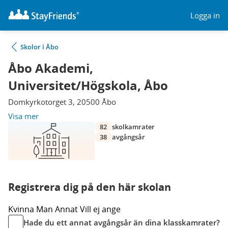
Logga in
Skolor i Åbo
Åbo Akademi,
Universitet/Högskola, Åbo
Domkyrkotorget 3, 20500 Åbo
Visa mer
82
skolkamrater
38
avgångsår
Registrera dig på den här skolan
Kvinna
Man
Annat
Vill ej ange
Hade du ett annat avgångsår än dina klasskamrater?