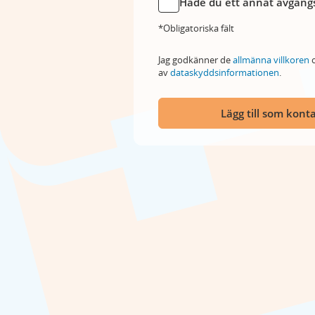
Hade du ett annat avgångs
*Obligatoriska fält
Jag godkänner de
allmänna villkoren
o
av
dataskyddsinformationen
.
Lägg till som kont