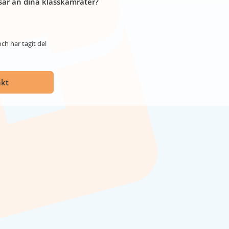
år än dina klasskamrater?
ch har tagit del
akt