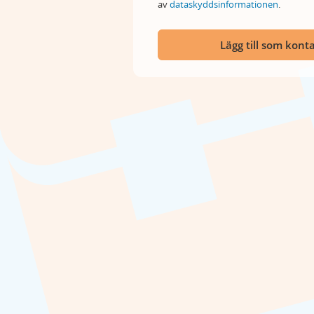
av
dataskyddsinformationen
.
Lägg till som kont