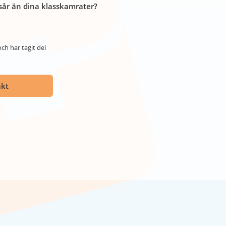
år än dina klasskamrater?
ch har tagit del
akt