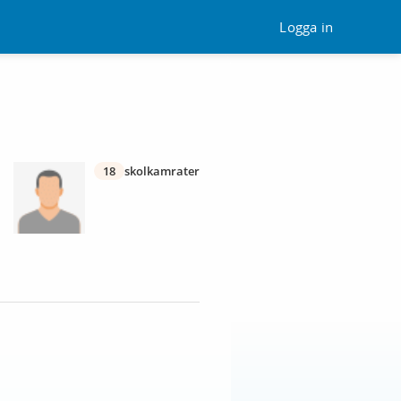
Logga in
18
skolkamrater