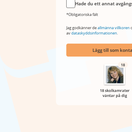
Hade du ett annat avgångs
*Obligatoriska fält
Jag godkänner de
allmänna villkoren
o
av
dataskyddsinformationen
.
Lägg till som kont
18
18 skolkamrater
väntar på dig