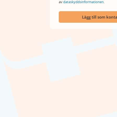
av
dataskyddsinformationen
.
Lägg till som kont