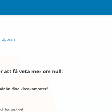
, Uppsala
ör att få veta mer om null:
år än dina klasskamrater?
ch har tagit del