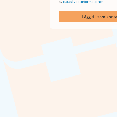
av
dataskyddsinformationen
.
Lägg till som kont