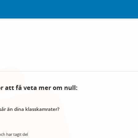
ör att få veta mer om null:
år än dina klasskamrater?
ch har tagit del