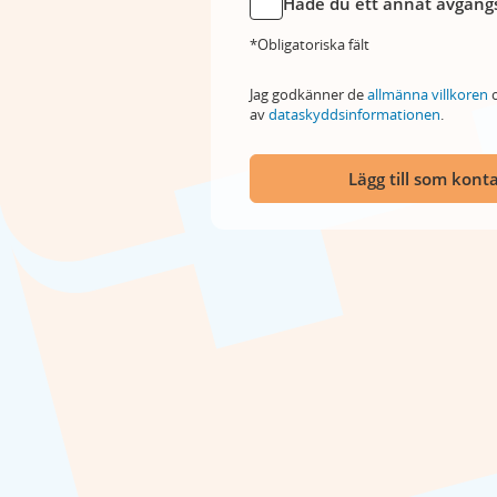
Hade du ett annat avgångs
*Obligatoriska fält
Jag godkänner de
allmänna villkoren
o
av
dataskyddsinformationen
.
Lägg till som kont