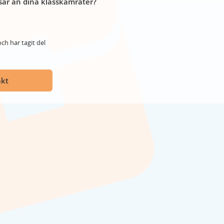
år än dina klasskamrater?
ch har tagit del
akt