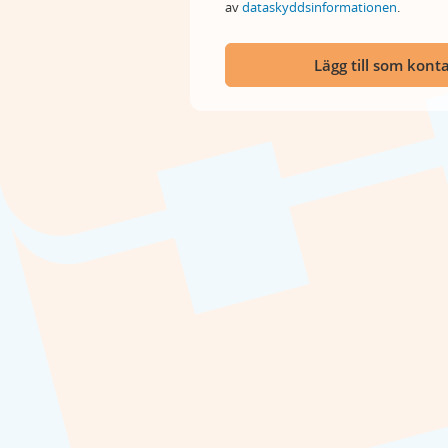
av
dataskyddsinformationen
.
Lägg till som kont