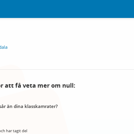
dala
ör att få veta mer om null:
år än dina klasskamrater?
ch har tagit del