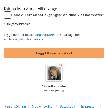
Kvinna
Man
Annat
Vill ej ange
Hade du ett annat avgångsår än dina klasskamrater?
*Obligatoriska fält
Jag godkänner de
allmänna villkoren
och har tagit del
av
dataskyddsinformationen
.
Lägg till som kontakt
17
17 skolkamrater
väntar på dig
Personsökning
Medlemsvillkor
Dataskydd
Impressum