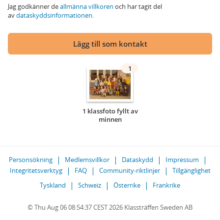
Jag godkänner de
allmänna villkoren
och har tagit del
av
dataskyddsinformationen
.
Lägg till som kontakt
1
1 klassfoto fyllt av
minnen
Personsökning
Medlemsvillkor
Dataskydd
Impressum
Integritetsverktyg
FAQ
Community-riktlinjer
Tillgänglighet
Tyskland
Schweiz
Österrike
Frankrike
© Thu Aug 06 08:54:37 CEST 2026 Klassträffen Sweden AB