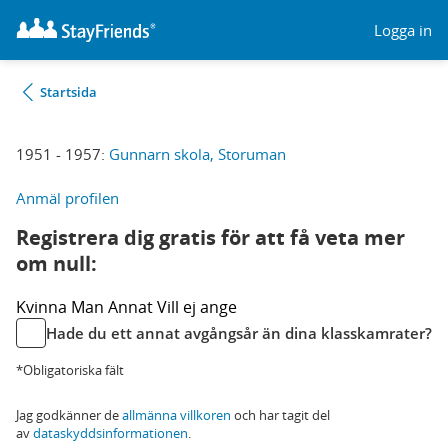
Logga in
Startsida
1951 - 1957:
Gunnarn skola, Storuman
Anmäl profilen
Registrera dig gratis för att få veta mer
om null:
Kvinna
Man
Annat
Vill ej ange
Hade du ett annat avgångsår än dina klasskamrater?
*Obligatoriska fält
Jag godkänner de
allmänna villkoren
och har tagit del
av
dataskyddsinformationen
.