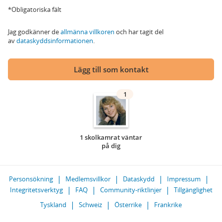
*Obligatoriska fält
Jag godkänner de
allmänna villkoren
och har tagit del
av
dataskyddsinformationen
.
Lägg till som kontakt
1
1 skolkamrat väntar
på dig
Personsökning
Medlemsvillkor
Dataskydd
Impressum
Integritetsverktyg
FAQ
Community-riktlinjer
Tillgänglighet
Tyskland
Schweiz
Österrike
Frankrike