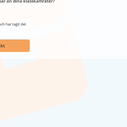
år än dina klasskamrater?
ch har tagit del
akt