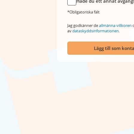
Hade du ett annat avgångs
*Obligatoriska fält
Jag godkänner de
allmänna villkoren
o
av
dataskyddsinformationen
.
Lägg till som kont