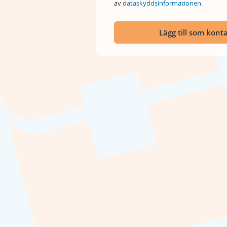
av
dataskyddsinformationen
.
Lägg till som kont