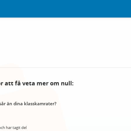
ör att få veta mer om null:
år än dina klasskamrater?
ch har tagit del