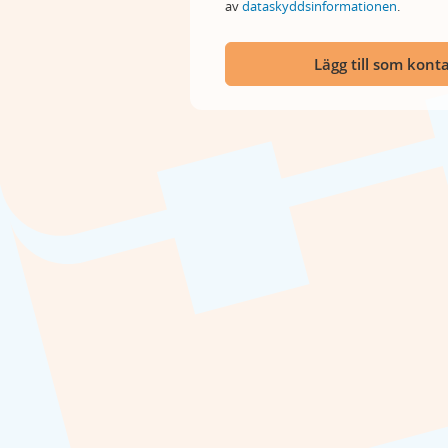
av
dataskyddsinformationen
.
Lägg till som kont