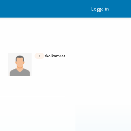
Logga in
1
skolkamrat