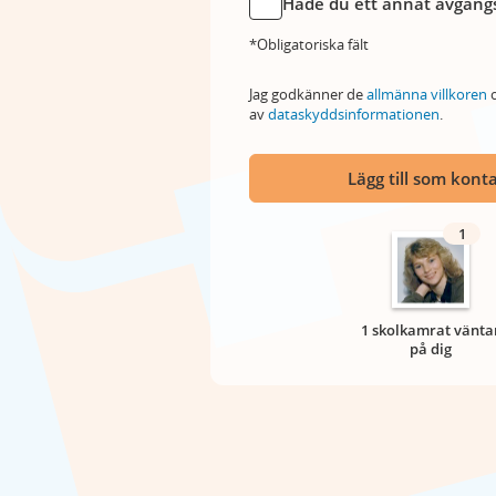
Hade du ett annat avgångs
*Obligatoriska fält
Jag godkänner de
allmänna villkoren
o
av
dataskyddsinformationen
.
Lägg till som kont
1
1 skolkamrat vänta
på dig