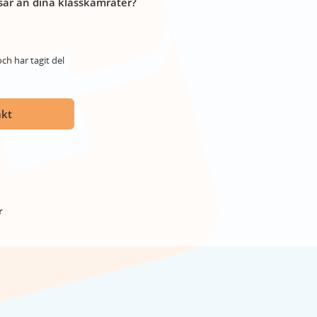
år än dina klasskamrater?
ch har tagit del
akt
r