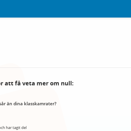
ör att få veta mer om null:
år än dina klasskamrater?
ch har tagit del