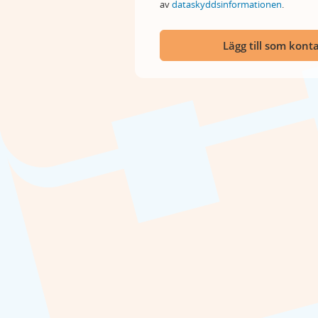
av
dataskyddsinformationen
.
Lägg till som kont