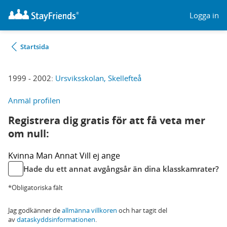
Logga in
Startsida
1999 - 2002:
Ursviksskolan, Skellefteå
Anmäl profilen
Registrera dig gratis för att få veta mer
om null:
Kvinna
Man
Annat
Vill ej ange
Hade du ett annat avgångsår än dina klasskamrater?
*Obligatoriska fält
Jag godkänner de
allmänna villkoren
och har tagit del
av
dataskyddsinformationen
.