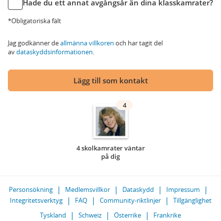
Hade du ett annat avgångsår än dina klasskamrater?
*Obligatoriska fält
Jag godkänner de
allmänna villkoren
och har tagit del
av
dataskyddsinformationen
.
Lägg till som kontakt
4
4 skolkamrater väntar
på dig
Personsökning
Medlemsvillkor
Dataskydd
Impressum
Integritetsverktyg
FAQ
Community-riktlinjer
Tillgänglighet
Tyskland
Schweiz
Österrike
Frankrike