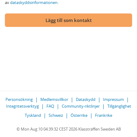
av
dataskyddsinformationen
.
Lägg till som kontakt
Personsökning
Medlemsvillkor
Dataskydd
Impressum
Integritetsverktyg
FAQ
Community-riktlinjer
Tillgänglighet
Tyskland
Schweiz
Österrike
Frankrike
© Mon Aug 10 04:39:32 CEST 2026 Klassträffen Sweden AB