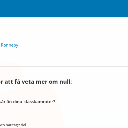
, Ronneby
ör att få veta mer om null:
år än dina klasskamrater?
ch har tagit del