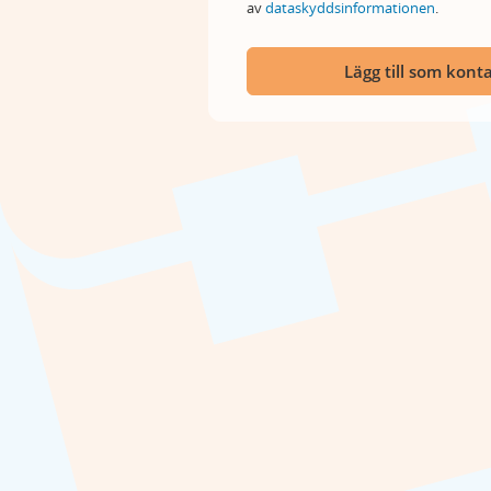
av
dataskyddsinformationen
.
Lägg till som kont