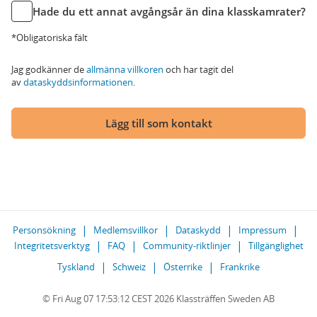
Hade du ett annat avgångsår än dina klasskamrater?
*Obligatoriska fält
Jag godkänner de
allmänna villkoren
och har tagit del
av
dataskyddsinformationen
.
Lägg till som kontakt
Personsökning
Medlemsvillkor
Dataskydd
Impressum
Integritetsverktyg
FAQ
Community-riktlinjer
Tillgänglighet
Tyskland
Schweiz
Österrike
Frankrike
© Fri Aug 07 17:53:12 CEST 2026 Klassträffen Sweden AB