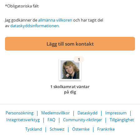
*Obligatoriska fält
Jag godkänner de
allmänna villkoren
och har tagit del
av
dataskyddsinformationen
.
Lägg till som kontakt
1
1 skolkamrat väntar
på dig
Personsökning
Medlemsvillkor
Dataskydd
Impressum
Integritetsverktyg
FAQ
Community-riktlinjer
Tillgänglighet
Tyskland
Schweiz
Österrike
Frankrike