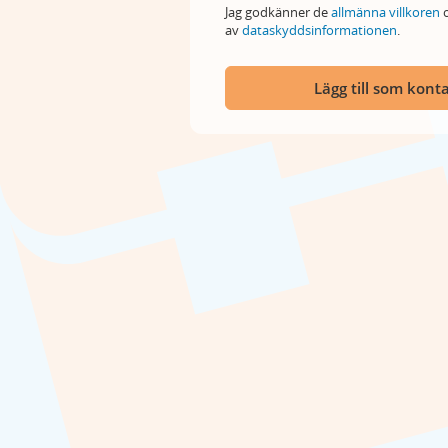
Jag godkänner de
allmänna villkoren
o
av
dataskyddsinformationen
.
Lägg till som kont