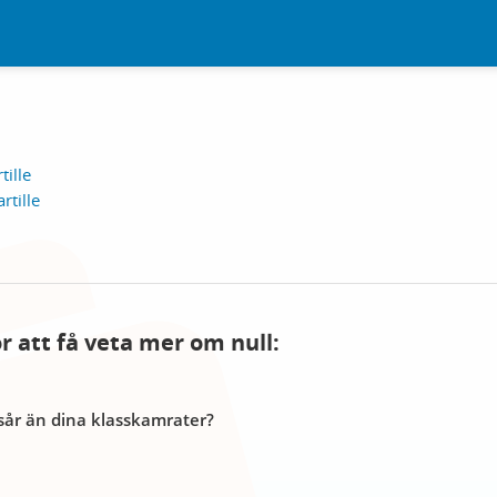
tille
rtille
ör att få veta mer om null:
år än dina klasskamrater?