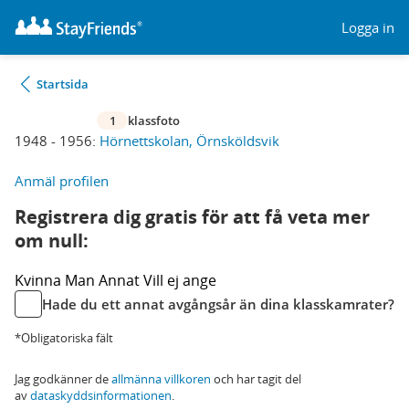
Logga in
Startsida
1
klassfoto
1948 - 1956:
Hörnettskolan, Örnsköldsvik
Anmäl profilen
Registrera dig gratis för att få veta mer
om null:
Kvinna
Man
Annat
Vill ej ange
Hade du ett annat avgångsår än dina klasskamrater?
*Obligatoriska fält
Jag godkänner de
allmänna villkoren
och har tagit del
av
dataskyddsinformationen
.