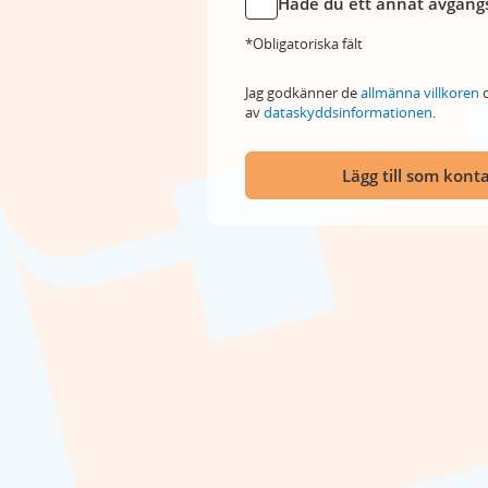
Hade du ett annat avgångs
*Obligatoriska fält
Jag godkänner de
allmänna villkoren
o
av
dataskyddsinformationen
.
Lägg till som kont