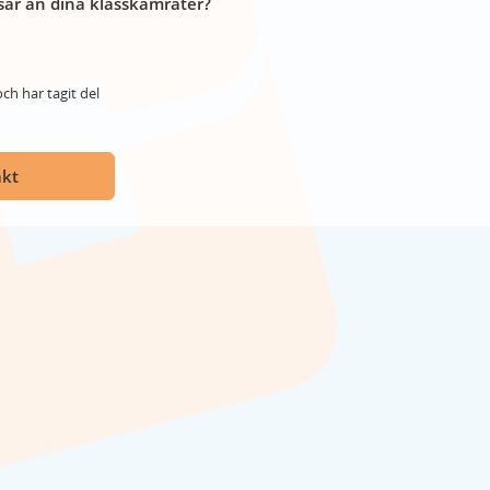
år än dina klasskamrater?
ch har tagit del
akt