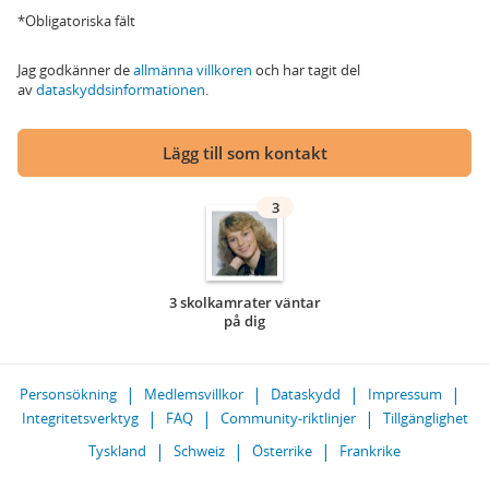
*Obligatoriska fält
Jag godkänner de
allmänna villkoren
och har tagit del
av
dataskyddsinformationen
.
Lägg till som kontakt
3
3 skolkamrater väntar
på dig
Personsökning
Medlemsvillkor
Dataskydd
Impressum
Integritetsverktyg
FAQ
Community-riktlinjer
Tillgänglighet
Tyskland
Schweiz
Österrike
Frankrike