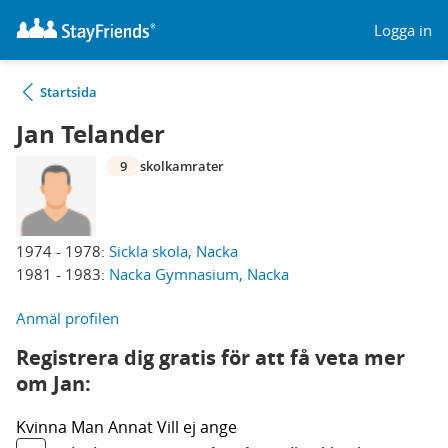
Logga in
Startsida
Jan Telander
9
skolkamrater
1974 - 1978:
Sickla skola, Nacka
1981 - 1983:
Nacka Gymnasium, Nacka
Anmäl profilen
Registrera dig gratis för att få veta mer
om Jan:
Kvinna
Man
Annat
Vill ej ange