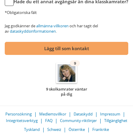
Hade du ett annat avgångsår än dina klasskamrater?
*Obligatoriska fält
Jag godkänner de
allmänna villkoren
och har tagit del
av
dataskyddsinformationen
.
Lägg till som kontakt
9
9 skolkamrater väntar
på dig
Personsökning
Medlemsvillkor
Dataskydd
Impressum
Integritetsverktyg
FAQ
Community-riktlinjer
Tillgänglighet
Tyskland
Schweiz
Österrike
Frankrike