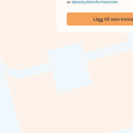
av
dataskyddsinformationen
.
Lägg till som kont