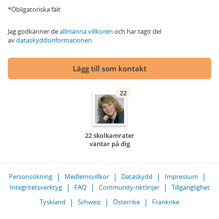
*Obligatoriska fält
Jag godkänner de
allmänna villkoren
och har tagit del
av
dataskyddsinformationen
.
Lägg till som kontakt
22
22 skolkamrater
väntar på dig
Personsökning
Medlemsvillkor
Dataskydd
Impressum
Integritetsverktyg
FAQ
Community-riktlinjer
Tillgänglighet
Tyskland
Schweiz
Österrike
Frankrike