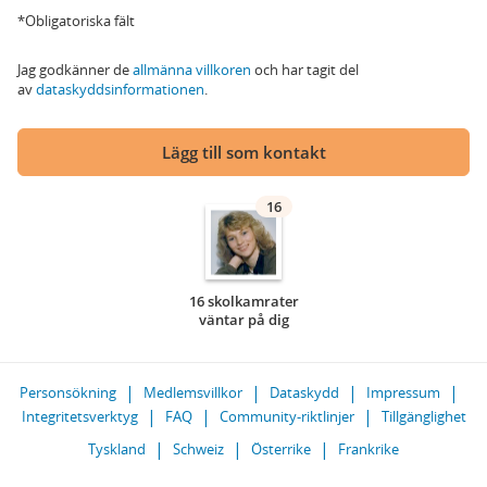
*Obligatoriska fält
Jag godkänner de
allmänna villkoren
och har tagit del
av
dataskyddsinformationen
.
Lägg till som kontakt
16
16 skolkamrater
väntar på dig
Personsökning
Medlemsvillkor
Dataskydd
Impressum
Integritetsverktyg
FAQ
Community-riktlinjer
Tillgänglighet
Tyskland
Schweiz
Österrike
Frankrike