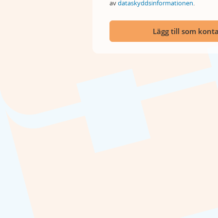
av
dataskyddsinformationen
.
Lägg till som kont