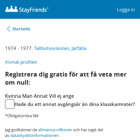
Logga in
Startsida
1974 - 1977:
Tallbohovskolan, Järfälla
Anmäl profilen
Registrera dig gratis för att få veta mer
om null:
Kvinna
Man
Annat
Vill ej ange
Hade du ett annat avgångsår än dina klasskamrater?
*Obligatoriska fält
Jag godkänner de
allmänna villkoren
och har tagit del
av
dataskyddsinformationen
.