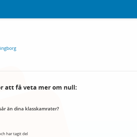
singborg
ör att få veta mer om null:
år än dina klasskamrater?
ch har tagit del