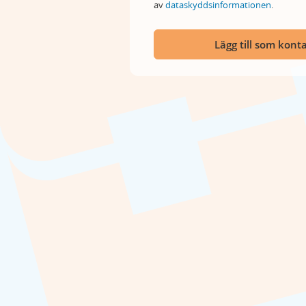
av
dataskyddsinformationen
.
Lägg till som kont