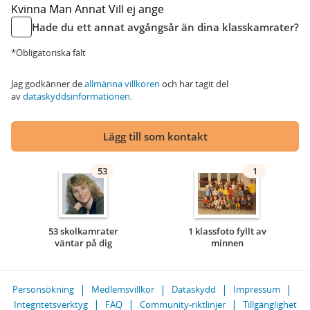
Kvinna
Man
Annat
Vill ej ange
Hade du ett annat avgångsår än dina klasskamrater?
*Obligatoriska fält
Jag godkänner de
allmänna villkoren
och har tagit del
av
dataskyddsinformationen
.
Lägg till som kontakt
53
1
53 skolkamrater
1 klassfoto fyllt av
väntar på dig
minnen
Personsökning
Medlemsvillkor
Dataskydd
Impressum
Integritetsverktyg
FAQ
Community-riktlinjer
Tillgänglighet