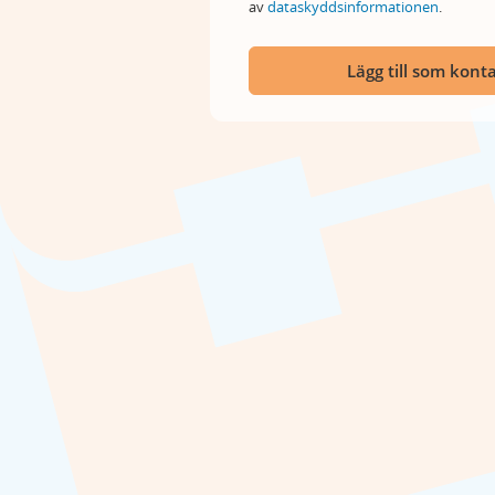
av
dataskyddsinformationen
.
Lägg till som kont