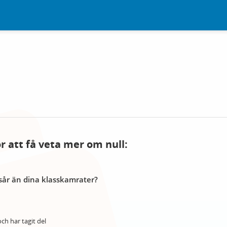
ör att få veta mer om null:
år än dina klasskamrater?
ch har tagit del