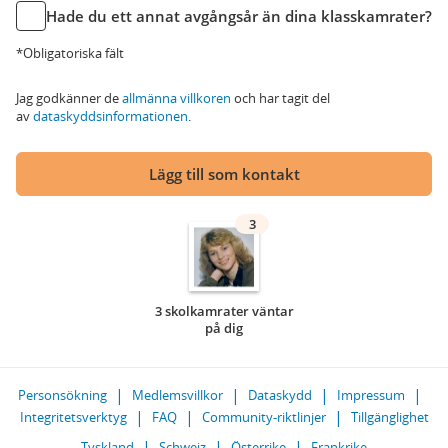
Hade du ett annat avgångsår än dina klasskamrater?
*Obligatoriska fält
Jag godkänner de
allmänna villkoren
och har tagit del
av
dataskyddsinformationen
.
Lägg till som kontakt
3
3 skolkamrater väntar
på dig
Personsökning
Medlemsvillkor
Dataskydd
Impressum
Integritetsverktyg
FAQ
Community-riktlinjer
Tillgänglighet
Tyskland
Schweiz
Österrike
Frankrike