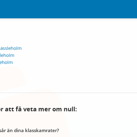
Hässleholm
sleholm
leholm
ör att få veta mer om null:
år än dina klasskamrater?