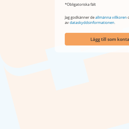
*Obligatoriska fält
Jag godkänner de
allmänna villkoren
o
av
dataskyddsinformationen
.
Lägg till som kont