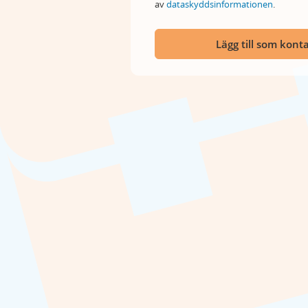
av
dataskyddsinformationen
.
Lägg till som kont