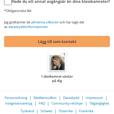
Hade du ett annat avgångsår än dina klasskamrater?
*Obligatoriska fält
Jag godkänner de
allmänna villkoren
och har tagit del
av
dataskyddsinformationen
.
Lägg till som kontakt
1
1 skolkamrat väntar
på dig
Personsökning
Medlemsvillkor
Dataskydd
Impressum
Integritetsverktyg
FAQ
Community-riktlinjer
Tillgänglighet
Tyskland
Schweiz
Österrike
Frankrike