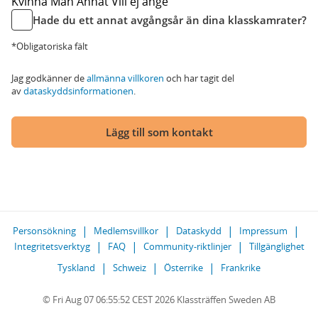
Kvinna
Man
Annat
Vill ej ange
Hade du ett annat avgångsår än dina klasskamrater?
*Obligatoriska fält
Jag godkänner de
allmänna villkoren
och har tagit del
av
dataskyddsinformationen
.
Lägg till som kontakt
Personsökning
Medlemsvillkor
Dataskydd
Impressum
Integritetsverktyg
FAQ
Community-riktlinjer
Tillgänglighet
Tyskland
Schweiz
Österrike
Frankrike
© Fri Aug 07 06:55:52 CEST 2026 Klassträffen Sweden AB