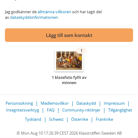
Jag godkänner de
allmänna villkoren
och har tagit del
av
dataskyddsinformationen
.
Lägg till som kontakt
1
1 klassfoto fyllt av
minnen
Personsökning
Medlemsvillkor
Dataskydd
Impressum
Integritetsverktyg
FAQ
Community-riktlinjer
Tillgänglighet
Tyskland
Schweiz
Österrike
Frankrike
© Mon Aug 10 17:26:39 CEST 2026 Klassträffen Sweden AB